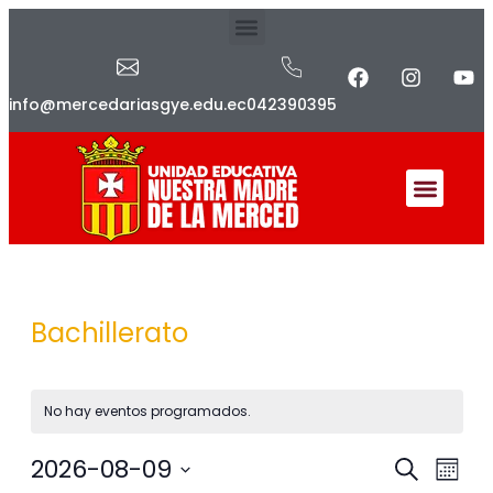
info@mercedariasgye.edu.ec
042390395
Bachillerato
No hay eventos programados.
2026-08-09
Naveg
Nav
Buscar
Mes