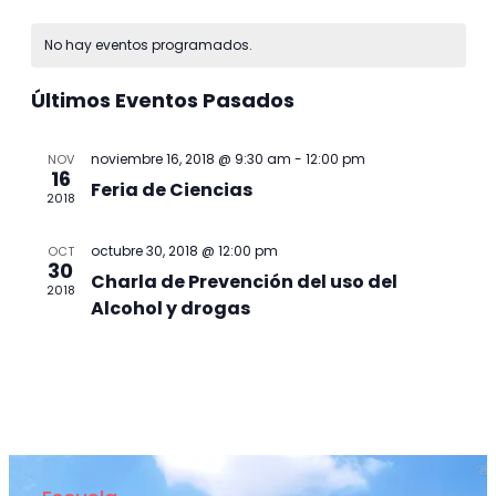
Selecciona
de
de
Calendario
la
vist
No hay eventos programados.
fecha.
búsq
de
de
Últimos Eventos Pasados
Eve
y
Eventos
noviembre 16, 2018 @ 9:30 am
-
12:00 pm
NOV
vistas
16
Feria de Ciencias
2018
de
octubre 30, 2018 @ 12:00 pm
OCT
30
Event
Charla de Prevención del uso del
2018
Alcohol y drogas